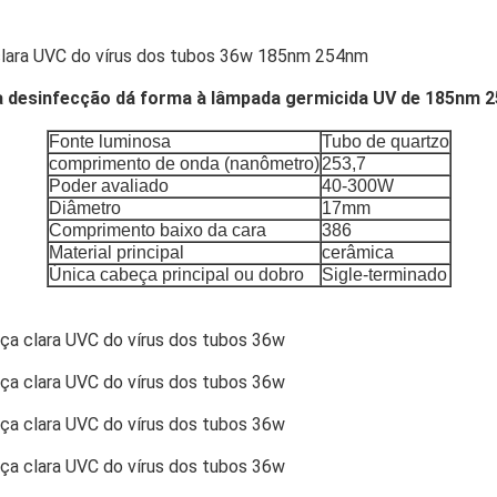
clara UVC do vírus dos tubos 36w 185nm 254nm
 da desinfecção dá forma à lâmpada germicida UV de 185nm 
Fonte luminosa
Tubo de quartzo
comprimento de onda (nanômetro)
253,7
Poder avaliado
40-300W
Diâmetro
17mm
Comprimento baixo da cara
386
Material principal
cerâmica
Única cabeça principal ou dobro
Sigle-terminado