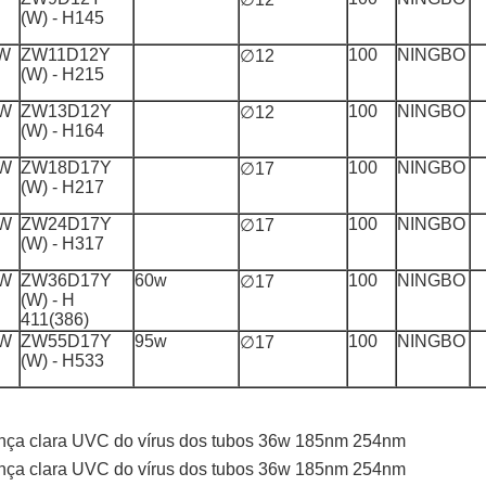
(W) - H145
W
ZW11D12Y
100
NINGBO
∅12
(W) - H215
W
ZW13D12Y
100
NINGBO
∅12
(W) - H164
W
ZW18D17Y
100
NINGBO
∅17
(W) - H217
W
ZW24D17Y
100
NINGBO
∅17
(W) - H317
W
ZW36D17Y
60w
100
NINGBO
∅17
(W) - H
411(386)
W
ZW55D17Y
95w
100
NINGBO
∅17
(W) - H533