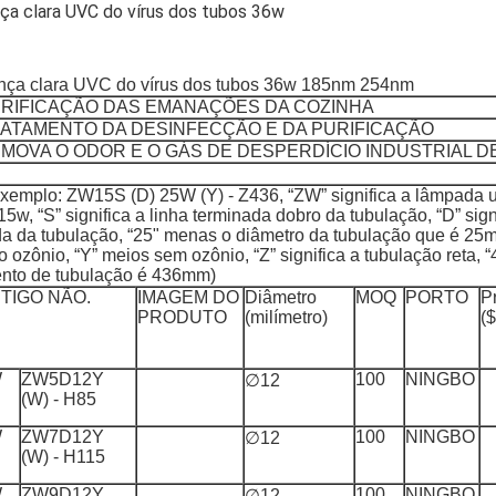
RIFICAÇÃO DAS EMANAÇÕES DA COZINHA
ATAMENTO DA DESINFECÇÃO E DA PURIFICAÇÃO
MOVA O ODOR E O GÁS DE DESPERDÍCIO INDUSTRIAL DE
exemplo: ZW15S (D) 25W (Y) - Z436, “ZW” significa a lâmpada ul
 15w, “S” significa a linha terminada dobro da tubulação, “D” sign
da da tubulação, “25" menas o diâmetro da tubulação que é 25
o ozônio, “Y” meios sem ozônio, “Z” significa a tubulação reta, “
nto de tubulação é 436mm)
TIGO NÃO.
IMAGEM DO
Diâmetro
MOQ
PORTO
P
PRODUTO
(milímetro)
($
W
ZW5D12Y
100
NINGBO
∅12
(W) - H85
W
ZW7D12Y
100
NINGBO
∅12
(W) - H115
W
ZW9D12Y
100
NINGBO
∅12