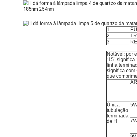
1
PU
2
TR
3
RE
Notável: por 
“15" significa
linha termina
significa com 
que comprime
AR
Única
5
tubulação
terminada
7
de H
9