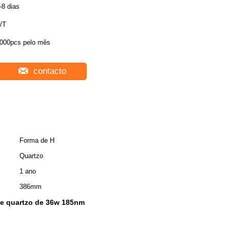
-8 dias
/T
000pcs pelo mês
contacto
Forma de H
Quartzo
1 ano
386mm
de quartzo de 36w 185nm