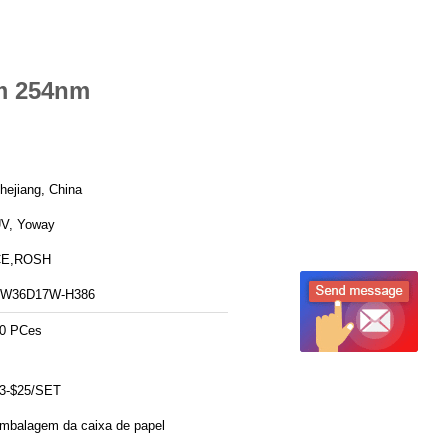
nm 254nm
hejiang, China
V, Yoway
CE,ROSH
W36D17W-H386
0 PCes
3-$25/SET
mbalagem da caixa de papel