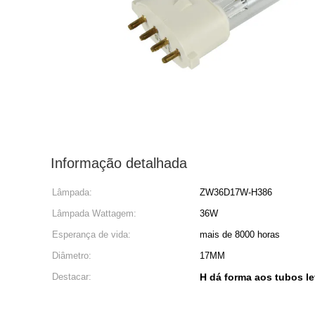
Informação detalhada
Lâmpada:
ZW36D17W-H386
Lâmpada Wattagem:
36W
Esperança de vida:
mais de 8000 horas
Diâmetro:
17MM
Destacar:
H dá forma aos tubos l