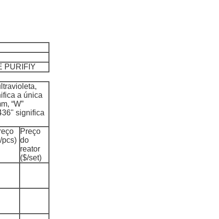
 PURIFIY
travioleta,
ifica a única
mm, “W”
436" significa
reço
Preço
/pcs)
do
reator
($/set)