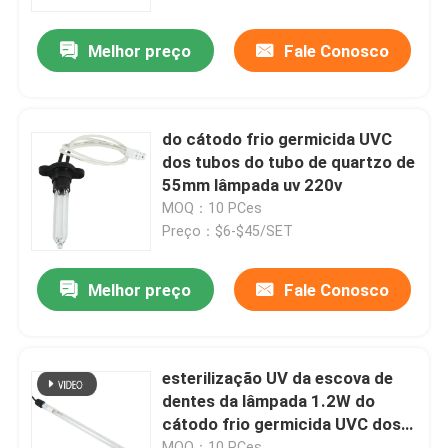
Melhor preço
Fale Conosco
Excursão da fábrica
Controle da qualidade
do cátodo frio germicida UVC
dos tubos do tubo de quartzo de
Contacte-nos
55mm lâmpada uv 220v
MOQ：10 PCes
Preço：$6-$45/SET
Notícia
Melhor preço
Fale Conosco
Peça umas citações
Massager do corpo da casa
esterilização UV da escova de
dentes da lâmpada 1.2W do
cátodo frio germicida UVC dos
Almofada traseira do Massager
tubos 254nm usada
MOQ：10 PCes