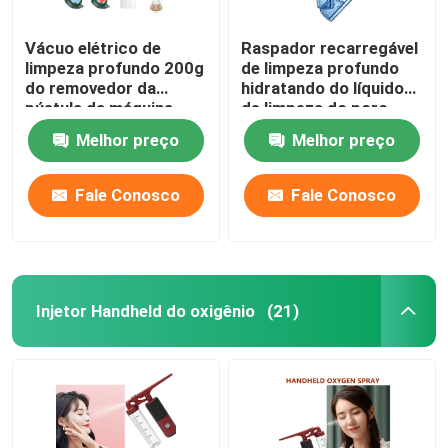
Vácuo elétrico de
Raspador recarregável
limpeza profundo 200g
de limpeza profundo
do removedor da
hidratando do líquido
pústula da máquina
de limpeza do poro
facial do poro de
500mAh da máquina
Melhor preço
Melhor preço
Microdermabrasion
facial do Hydra
Fale Conosco
Fale Conosco
Injetor Handheld do oxigênio
(21)