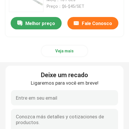
Preço：$6-$45/SET
Instrumento da beleza da cara
Melhor preço
Fale Conosco
Máquina facial de LIMPEZA PROFUNDA
Veja mais
Injetor Handheld do oxigênio
Líquido de limpeza ultrassônico do dente
Deixe um recado
Ligaremos para você em breve!
Instrumento da beleza do RF
Tubos leves UV
Purificador da desinfecção do ar