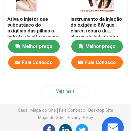
Ativa o injetor que
instrumento da injeção
subcutâneo do
do oxigênio 8W que
oxigênio das pilhas o
clarea reparo da
hidrato de alta pressão
alergia da hidratação
se nutre
superficial o anti
Melhor preço
Melhor preço
Fale Conosco
Fale Conosco
Veja mais
Casa
Mapa do Site
Fale Conosco
Desktop Site
Mapa do Site
Privacy Policy