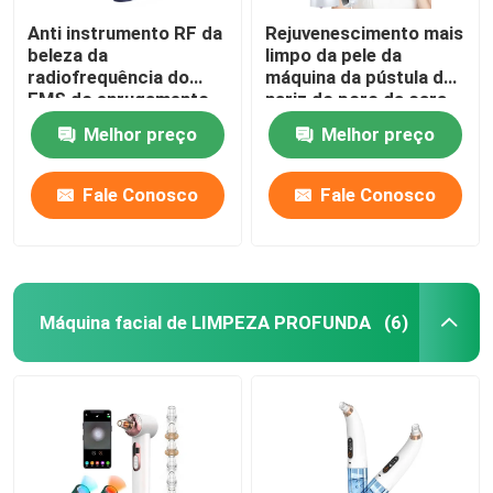
Anti instrumento RF da
Rejuvenescimento mais
beleza da
limpo da pele da
radiofrequência do
máquina da pústula do
EMS do enrugamento
nariz do poro da cara
para o aperto da pele
do RF EMS
Melhor preço
Melhor preço
Fale Conosco
Fale Conosco
Máquina facial de LIMPEZA PROFUNDA
(6)