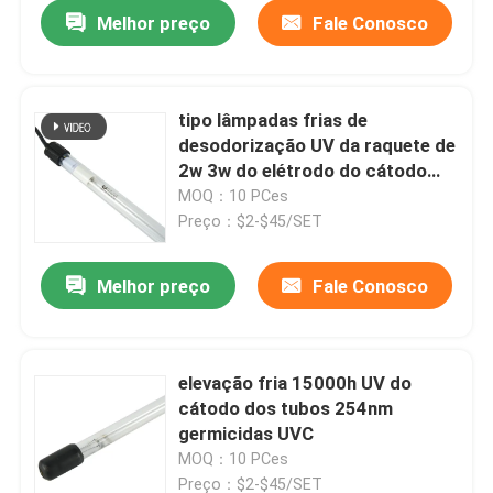
Melhor preço
Fale Conosco
tipo lâmpadas frias de
desodorização UV da raquete de
2w 3w do elétrodo do cátodo
frio germicida UVC dos tubos
MOQ：10 PCes
Preço：$2-$45/SET
Melhor preço
Fale Conosco
Casa
elevação fria 15000h UV do
cátodo dos tubos 254nm
Produtos
germicidas UVC
MOQ：10 PCes
Sobre nós
Preço：$2-$45/SET