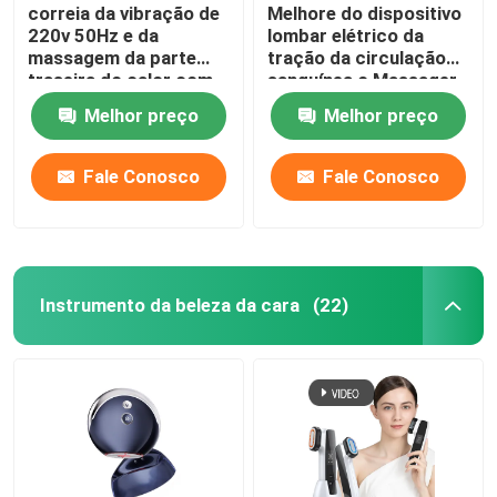
correia da vibração de
Melhore do dispositivo
220v 50Hz e da
lombar elétrico da
massagem da parte
tração da circulação
traseira do calor com
sanguínea o Massager
quatro motores
traseiro ROHS do
Melhor preço
Melhor preço
estiramento
Fale Conosco
Fale Conosco
Instrumento da beleza da cara
(22)